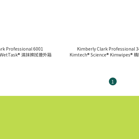
rk Professional 6001
Kimberly Clark Professional 
Kimtech® Prep* WetTask® 濕抹擦拭連外箱
Kimtech® Science® Kimwipes® 精密低塵擦
拭布
1