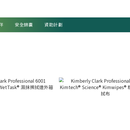
伴
安全錦囊
資助計劃