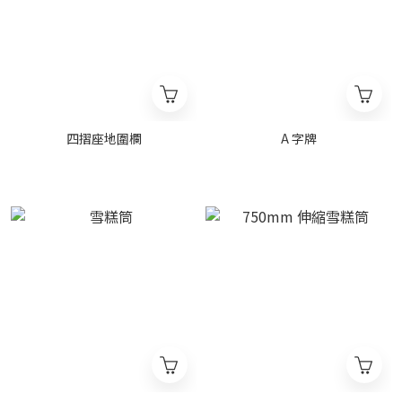
四摺座地圍欄
A 字牌