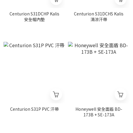
Centurion S31DCHP Kalis
Centurion S31DCHS Kalis
安全帽內墊
清涼汗帶
Centurion S31P PVC 汗帶
Honeywell 安全面盾 BD-
173B + SE-173A