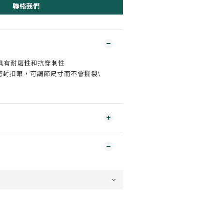
聯絡我們
，具有耐磨性和抗穿刺性
密封扣眼，可調節尺寸而不會撕裂\