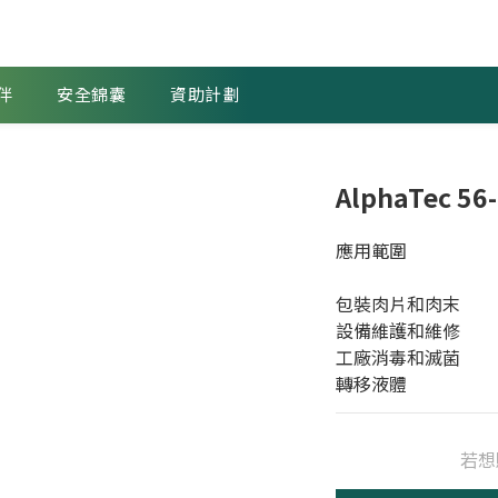
伴
安全錦囊
資助計劃
AlphaTec 
應用範圍
包裝肉片和肉末
設備維護和維修
工廠消毒和滅菌
轉移液體
若想