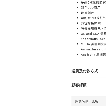
多達6種氣體監察
彩色LCD顯示
數據儲存
可配合PID或紅
兼容對接點站
特長備用鋰電，
UL and CSA 美
hazardous loc
MSHA 美國煤安認證-I
Air mixtures on
Australia 澳洲認證
送貨及付款方式
顧客評價