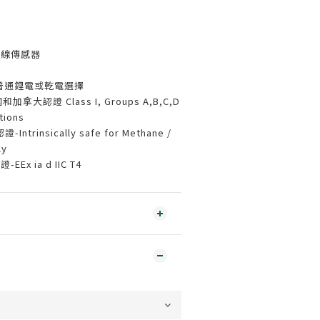
外線傳感器
普通鋰電或乾電選擇
國和加拿大認證 Class I, Groups A,B,C,D
ations
ntrinsically safe for Methane /
ly
-EEx ia d IIC T4