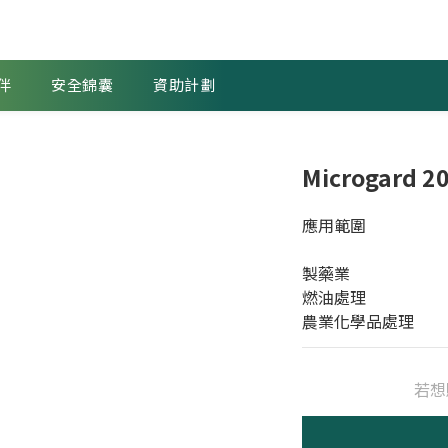
伴
安全錦囊
資助計劃
Microgard 2
應用範圍
製藥業
燃油處理
農業化學品處理
若想