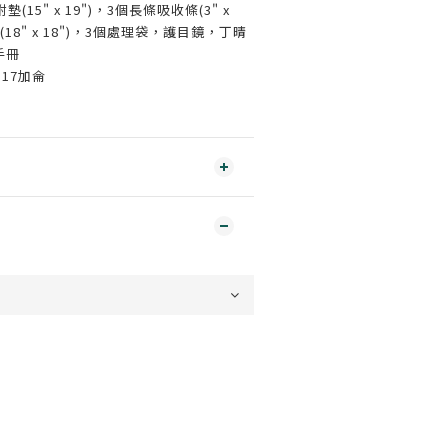
(15" x 19")，3個長條吸收條(3" x
(18" x 18")，3個處理袋，護目鏡，丁晴
手冊
17加侖