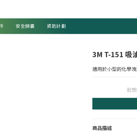
伴
安全錦囊
資助計劃
3M T-151 
適用於小型的化學洩
若想
商品描述