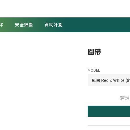
伴
安全錦囊
資助計劃
圍帶
MODEL
若想