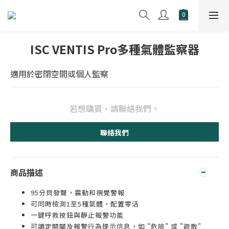
ISC VENTIS Pro多種氣體監察器
適用於密閉空間或個人監察
若想購買，請聯絡我們。
聯絡我們
商品描述
95分貝發聲，震動和視覺警報
可同時檢測1至5種氣體，配置零活
一鍵呼救按鈕與靜止報警功能
可調定開關及報警行為提示信息，如 "危險" 或 "疏散"