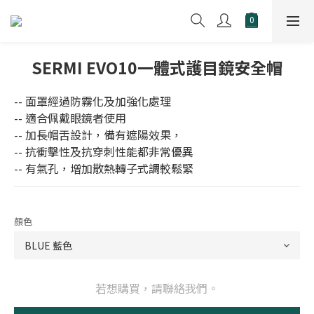
SERMI EVO10一體式護目鏡安全帽
-- 面罩經過防霧化及加強化處理
-- 適合佩戴眼鏡者使用
-- 加長帽舌設計，備有遮陽效果，
-- 抗衝擊性及抗穿刺性能都非常優異
-- 有氣孔，增加散熱轉子式調較鬆緊
顏色
若想購買，請聯絡我們。