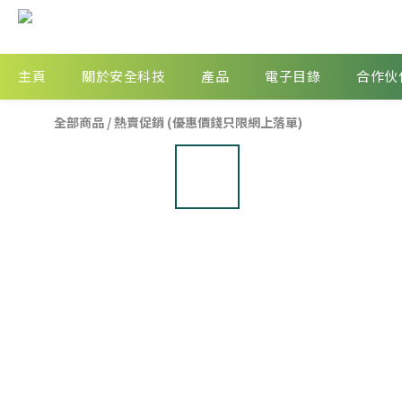
主頁
關於安全科技
產品
電子目錄
合作伙
全部商品
/
熱賣促銷 (優惠價錢只限網上落單)