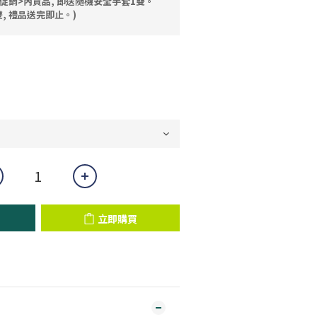
促銷>內貨品, 即送隨機安全手套1雙。
, 禮品送完即止。)
立即購買