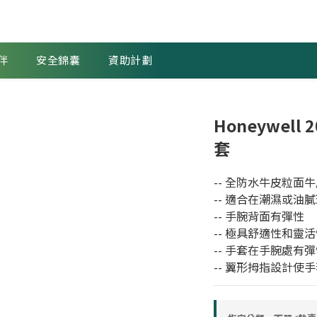
伴
安全錦囊
資助計劃
Honeywell
套
-- 全防水牛皮粒面
-- 適合在潮濕或油
-- 手腕背面有彈性
-- 極具舒適性和靈
-- 手套在手腕處有
-- 翼形拇指設計