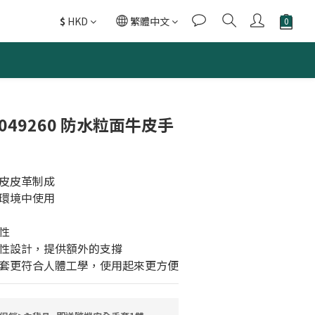
$
HKD
繁體中文
立即購買
 2049260 防水粒面牛皮手
牛皮皮革制成
膩環境中使用
活性
彈性設計，提供額外的支撐
使手套更符合人體工學，使用起來更方便