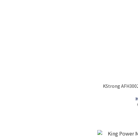
KStrong AFH3
H