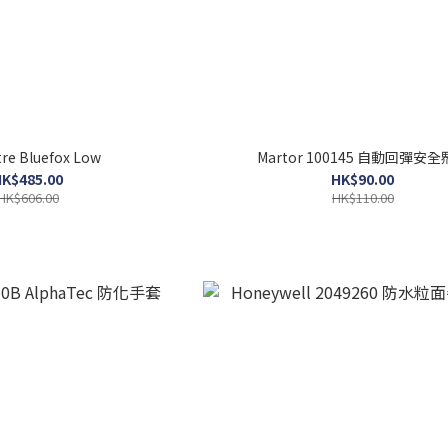
re Bluefox Low
Martor 100145 自動回彈安全
K$485.00
HK$90.00
HK$606.00
HK$110.00