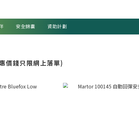
伴
安全錦囊
資助計劃
優惠價錢只限網上落單)