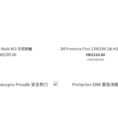
y-Walk 903 手用膠轆
3M Protecta First 1390199 
HK$205.00
HK$320.00
HK$380.00