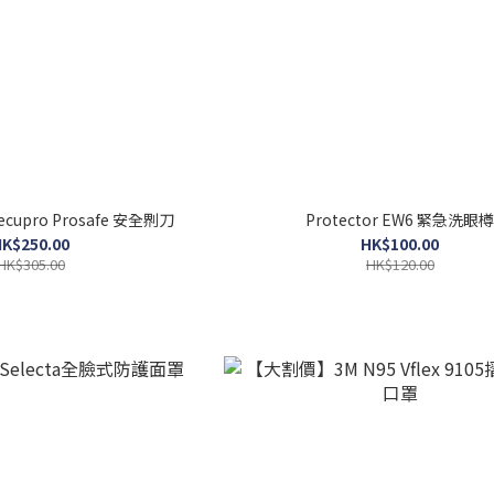
Secupro Prosafe 安全𠝹刀
Protector EW6 緊急洗眼
K$250.00
HK$100.00
HK$305.00
HK$120.00