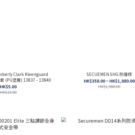
ly Clark Kleenguard
SECUEMEN SHG 防撞條
(PU塗層) 13837 - 13840
HK$358.00 ~ HK$1,880.00
HK$5.00
HK$1,980.00
HK$23.00