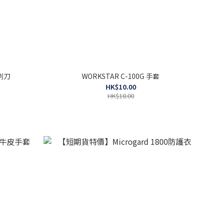
𠝹刀
WORKSTAR C-100G 手套
HK$10.00
HK$18.00