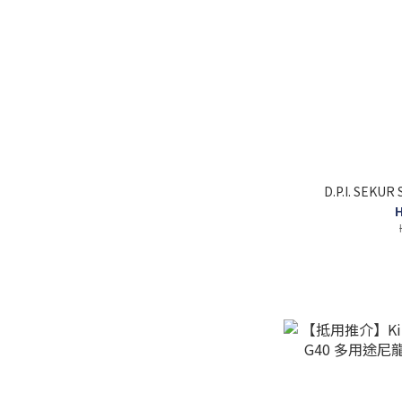
D.P.I. SEK
H