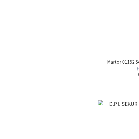
Martor 01152 
H