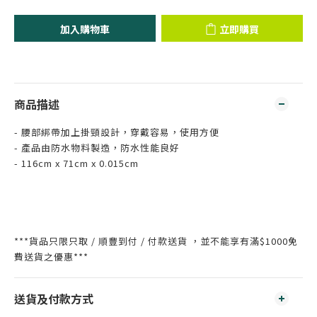
加入購物車
立即購買
商品描述
- 腰部綁帶加上掛頸設計，穿戴容易，使用方便
- 產品由防水物料製造，防水性能良好
- 116cm x 71cm x 0.015cm
***貨品只限只取 / 順豐到付 / 付款送貨 ，並不能享有滿$1000免
費送貨之優惠***
送貨及付款方式