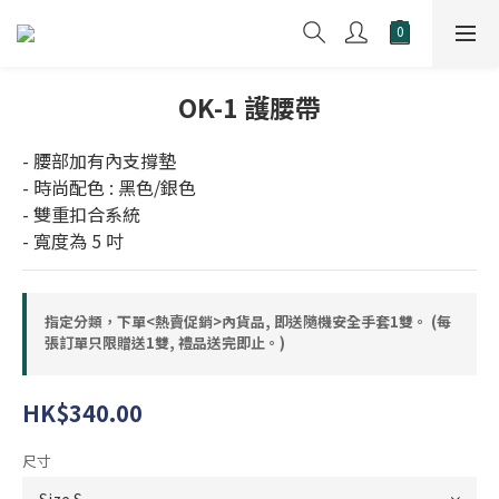
OK-1 護腰帶
- 腰部加有內支撐墊
- 時尚配色 : 黑色/銀色
- 雙重扣合系統
- 寬度為 5 吋
指定分類，下單<熱賣促銷>內貨品, 即送隨機安全手套1雙。 (每
張訂單只限贈送1雙, 禮品送完即止。)
HK$340.00
尺寸