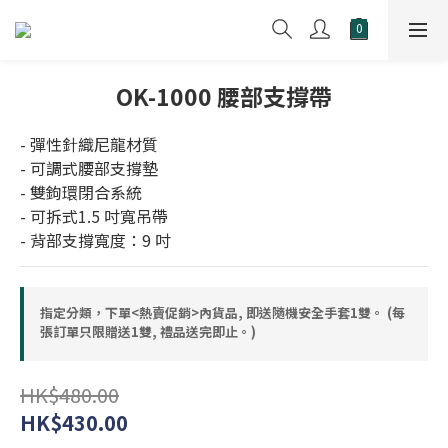
OK-1000 腰部支撐帶
- 彈性針織尼龍材質 
- 可調式腰部支撐墊 
- 雙鉤環閉合系統 
- 可拆式1.5 吋寬吊帶
- 背部支撐寬度：9 吋
指定分類，下單<熱賣促銷>內貨品, 即送隨機安全手套1雙。 (每
張訂單只限贈送1雙, 禮品送完即止。)
HK$480.00
HK$430.00