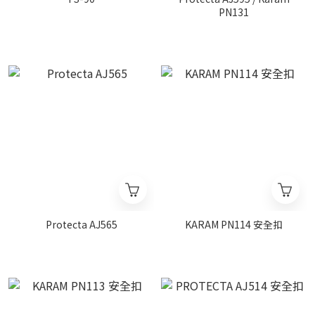
PN131
Protecta AJ565
KARAM PN114 安全扣