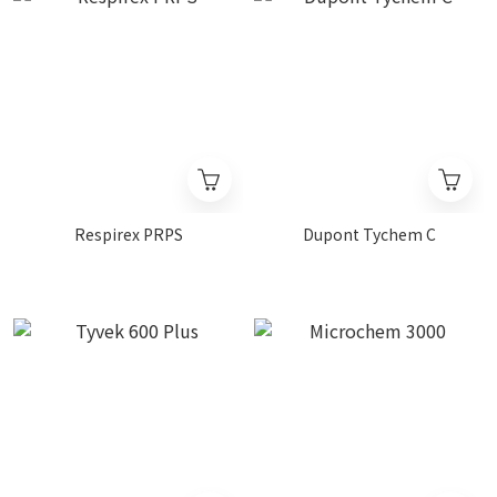
Respirex PRPS
Dupont Tychem C