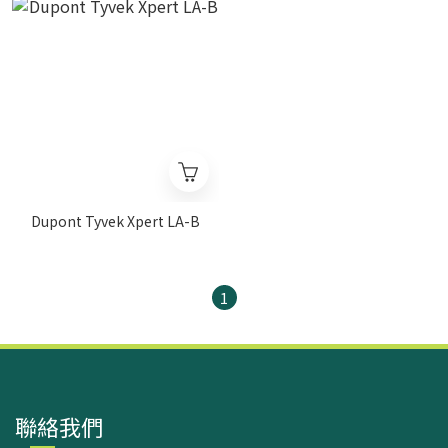
Dupont Tyvek Xpert LA-B
1
聯絡我們